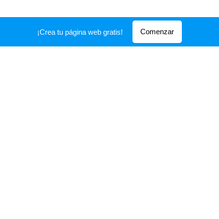
Comienza tu día con
Comenzar
¡Crea tu página web gratis!
nosotros
Y vuelve por la tarde :) Te haremos
sentir como en casa.