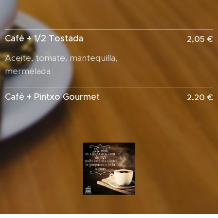
Café + 1/2 Tostada
2,05 €
Aceite, tomate, mantequilla,
mermelada
Café + Pintxo Gourmet
2.20 €